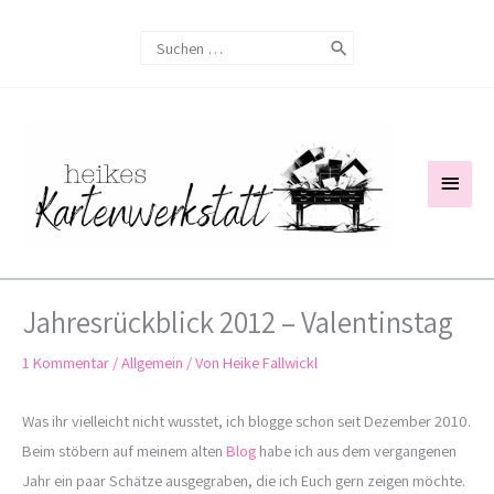
Zum
Search
Inhalt
for:
springen
Haup
Jahresrückblick 2012 – Valentinstag
1 Kommentar
/
Allgemein
/ Von
Heike Fallwickl
Was ihr vielleicht nicht wusstet, ich blogge schon seit Dezember 2010.
Beim stöbern auf meinem alten
Blog
habe ich aus dem vergangenen
Jahr ein paar Schätze ausgegraben, die ich Euch gern zeigen möchte.