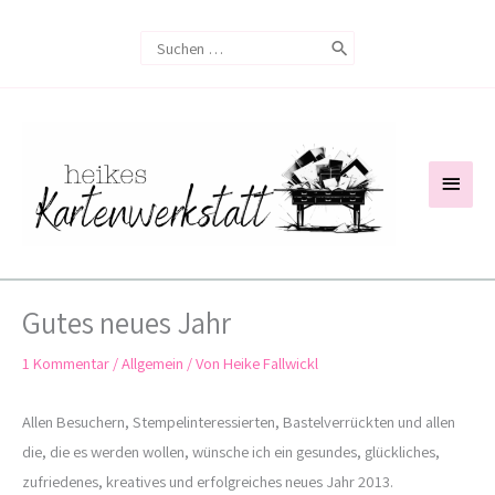
Zum
Search
Inhalt
for:
springen
Haup
Gutes neues Jahr
1 Kommentar
/
Allgemein
/ Von
Heike Fallwickl
Allen Besuchern, Stempelinteressierten, Bastelverrückten und allen
die, die es werden wollen, wünsche ich ein gesundes, glückliches,
zufriedenes, kreatives und erfolgreiches neues Jahr 2013.