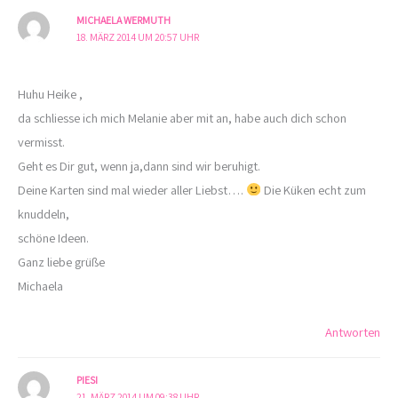
MICHAELA WERMUTH
18. MÄRZ 2014 UM 20:57 UHR
Huhu Heike ,
da schliesse ich mich Melanie aber mit an, habe auch dich schon
vermisst.
Geht es Dir gut, wenn ja,dann sind wir beruhigt.
Deine Karten sind mal wieder aller Liebst….
Die Küken echt zum
knuddeln,
schöne Ideen.
Ganz liebe grüße
Michaela
Antworten
PIESI
21. MÄRZ 2014 UM 09:38 UHR