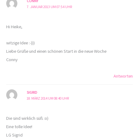
CONNY
7. JANUAR 2013 UM 07:54 UHR
Hi Heike,
witzige Idee :-)))
Liebe Grüße und einen schönen Start in die neue Woche
Conny
Antworten
SIGRID
18. MÄRZ 2014 UM 08:40 UHR
Die sind wirklich süß :o)
Eine tolle Idee!
LG Sigrid