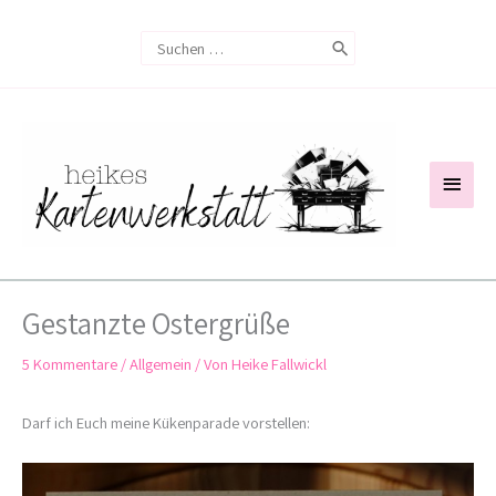
Zum
Search
Inhalt
for:
springen
Haup
Gestanzte Ostergrüße
5 Kommentare
/
Allgemein
/ Von
Heike Fallwickl
Darf ich Euch meine Kükenparade vorstellen: