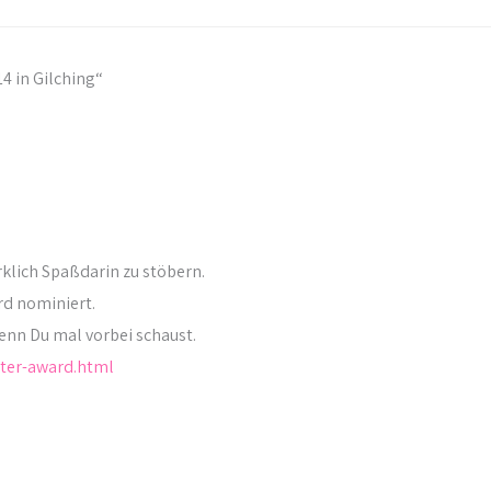
 in Gilching“
klich Spaßdarin zu stöbern.
rd nominiert.
enn Du mal vorbei schaust.
ster-award.html