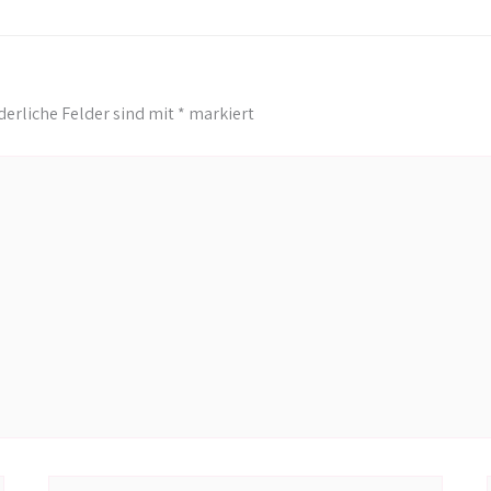
derliche Felder sind mit
*
markiert
E-