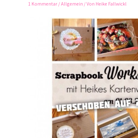
1 Kommentar
/
Allgemein
/ Von
Heike Fallwickl