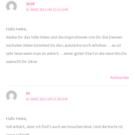
SILVIE
10. MÄRZ 2013 UM 22:54 UHR
Hallo Heike,
danke für das tolle Video und die Inspirationen von Dir. Bei Deinem
nächsten Video könntest Du die Lautstärke noch erhöhen….es ist
sehr leise wenn man es anhört….einen guten Start in die neue Woche
wünscht Dir Silvie
Antworten
IKI
10. MÄRZ 2013 UM 23:38 UHR
Hallo Heike,
toll erklärt, aber ich find’s auch ein bisschen leise. Und die Karte ist
sooo schön!!!