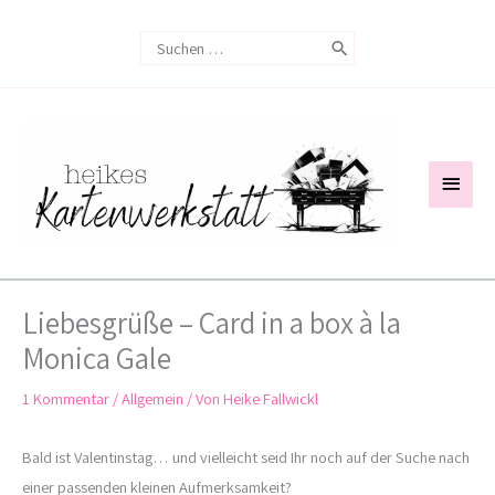
Zum
Search
Inhalt
for:
springen
Haup
Liebesgrüße – Card in a box à la
Monica Gale
1 Kommentar
/
Allgemein
/ Von
Heike Fallwickl
Bald ist Valentinstag… und vielleicht seid Ihr noch auf der Suche nach
einer passenden kleinen Aufmerksamkeit?