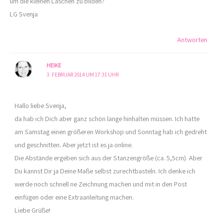
um die kleinen Laschen zu bilden?
LG Svenja
Antworten
HEIKE
3. FEBRUAR 2014 UM 17:31 UHR
Hallo liebe Svenja,
da hab ich Dich aber ganz schön lange hinhalten müssen. Ich hatte
am Samstag einen größeren Workshop und Sonntag hab ich gedreht
und geschnitten. Aber jetzt ist es ja online.
Die Abstände ergeben sich aus der Stanzengröße (ca. 5,5cm). Aber
Du kannst Dir ja Deine Maße selbst zurechtbasteln. Ich denke ich
werde noch schnell ne Zeichnung machen und mit in den Post
einfügen oder eine Extraanleitung machen.
Liebe Grüße!