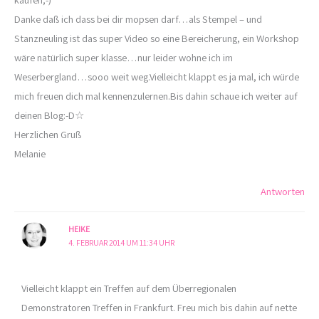
Danke daß ich dass bei dir mopsen darf…als Stempel – und
Stanzneuling ist das super Video so eine Bereicherung, ein Workshop
wäre natürlich super klasse…nur leider wohne ich im
Weserbergland…sooo weit weg.Vielleicht klappt es ja mal, ich würde
mich freuen dich mal kennenzulernen.Bis dahin schaue ich weiter auf
deinen Blog:-D☆
Herzlichen Gruß
Melanie
Antworten
HEIKE
4. FEBRUAR 2014 UM 11:34 UHR
Vielleicht klappt ein Treffen auf dem Überregionalen
Demonstratoren Treffen in Frankfurt. Freu mich bis dahin auf nette