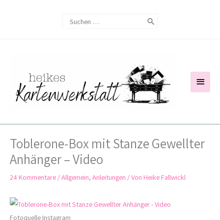
Zum
Search
Inhalt
for:
springen
Haup
Toblerone-Box mit Stanze Gewellter
Anhänger – Video
24 Kommentare
/
Allgemein
,
Anleitungen
/ Von
Heike Fallwickl
Fotoquelle Instagram