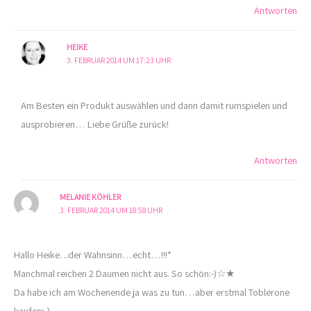
Antworten
HEIKE
3. FEBRUAR 2014 UM 17:23 UHR
Am Besten ein Produkt auswählen und dann damit rumspielen und
ausprobieren… Liebe Grüße zurück!
Antworten
MELANIE KÖHLER
3. FEBRUAR 2014 UM 18:58 UHR
Hallo Heike. ..der Wahnsinn…echt…!!!*
Manchmal reichen 2 Daumen nicht aus. So schön:-)☆★
Da habe ich am Wochenende ja was zu tun…aber erstmal Toblerone
kaufen;-)