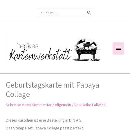
Zum
Search
Inhalt
for:
springen
Haup
Geburtstagskarte mit Papaya
Collage
Schreibe einen Kommentar
/
Allgemein
/ Von
Heike Fallwickl
Dieses Kärtchen ist eine Bestellung in DIN A 5.
Das Stempelset Papaya Collage passt perfekt.