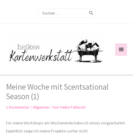
Zum
Search
Inhalt
for:
springen
Haup
Meine Woche mit Scentsational
Season (1)
1 Kommentar
/
Allgemein
/ Von
Heike Fallwickl
Für meine Workshops am Wochenende habe ich etwas vorgearbeitet.
Eigentlich zeige ich meine Projekte vorher nicht