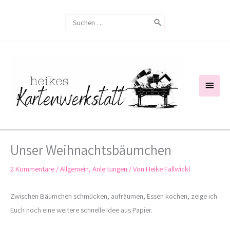
Zum
Search
Inhalt
for:
springen
Haup
Unser Weihnachtsbäumchen
2 Kommentare
/
Allgemein
,
Anleitungen
/ Von
Heike Fallwickl
Zwischen Bäumchen schmücken, aufräumen, Essen kochen, zeige ich
Euch noch eine weitere schnelle Idee aus Papier.