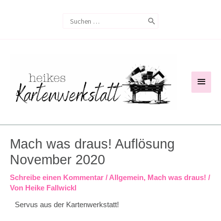
Zum
Search
Inhalt
for:
springen
Haup
Mach was draus! Auflösung
November 2020
Schreibe einen Kommentar
/
Allgemein
,
Mach was draus!
/
Von
Heike Fallwickl
Servus aus der Kartenwerkstatt!