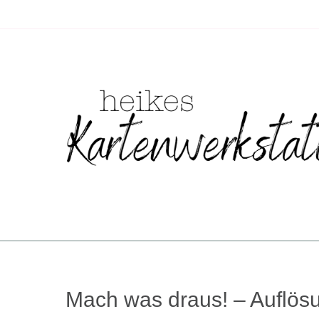
Zum
Inhalt
springen
Mach was draus! – Auflös