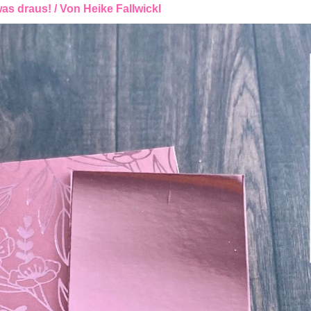
as draus!
/ Von
Heike Fallwickl