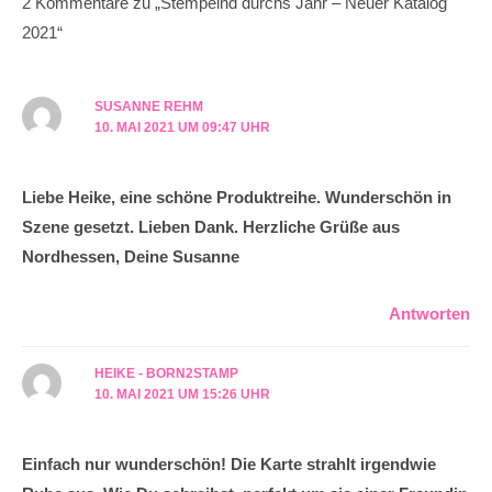
k
a
s
2 Kommentare zu „Stempelnd durchs Jahr – Neuer Katalog
2021“
m
t
SUSANNE REHM
10. MAI 2021 UM 09:47 UHR
Liebe Heike, eine schöne Produktreihe. Wunderschön in
Szene gesetzt. Lieben Dank. Herzliche Grüße aus
Nordhessen, Deine Susanne
Antworten
HEIKE - BORN2STAMP
10. MAI 2021 UM 15:26 UHR
Einfach nur wunderschön! Die Karte strahlt irgendwie