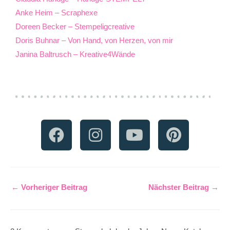
Anke Heim – Scraphexe
Doreen Becker – Stempeligcreative
Doris Buhnar – Von Hand, von Herzen, von mir
Janina Baltrusch – Kreative4Wände
F
I
Y
P
a
n
o
i
c
s
u
n
e
t
t
t
b
a
u
e
←
Vorheriger Beitrag
Nächster Beitrag
→
o
g
b
r
o
r
e
e