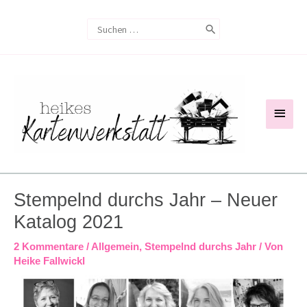
Zum
Search
Inhalt
for:
springen
Haup
Stempelnd durchs Jahr – Neuer
Katalog 2021
2 Kommentare
/
Allgemein
,
Stempelnd durchs Jahr
/ Von
Heike Fallwickl