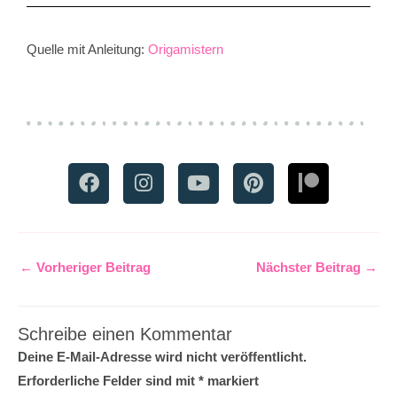
Quelle mit Anleitung:
Origamistern
F
I
Y
P
P
a
n
o
i
a
c
s
u
n
t
e
t
t
t
r
b
a
u
e
e
←
Vorheriger Beitrag
Nächster Beitrag
→
o
g
b
r
o
o
r
e
e
n
k
a
s
m
t
Schreibe einen Kommentar
Deine E-Mail-Adresse wird nicht veröffentlicht.
Erforderliche Felder sind mit
*
markiert