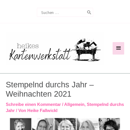
Zum
Search
Inhalt
for:
springen
Haup
Stempelnd durchs Jahr –
Weihnachten 2021
Schreibe einen Kommentar
/
Allgemein
,
Stempelnd durchs
Jahr
/ Von
Heike Fallwickl