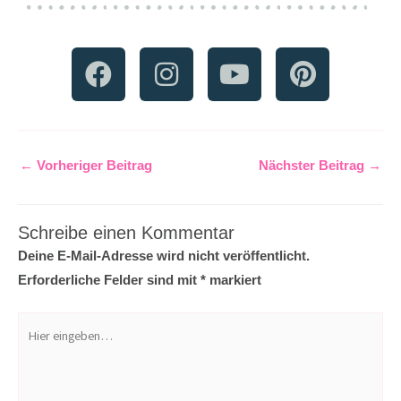
F
I
Y
P
a
n
o
i
c
s
u
n
e
t
t
t
b
a
u
e
←
Vorheriger Beitrag
Nächster Beitrag
→
o
g
b
r
o
r
e
e
Schreibe einen Kommentar
k
a
s
Deine E-Mail-Adresse wird nicht veröffentlicht.
m
t
Erforderliche Felder sind mit
*
markiert
Hier
eingeben…