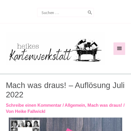
Zum
Search
Inhalt
for:
springen
Haup
Mach was draus! – Auflösung Juli
2022
Schreibe einen Kommentar
/
Allgemein
,
Mach was draus!
/
Von
Heike Fallwickl