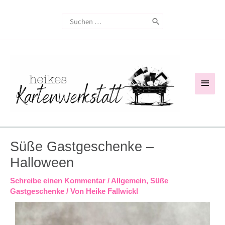
Zum
Search
Inhalt
for:
springen
Haup
Süße Gastgeschenke –
Halloween
Schreibe einen Kommentar
/
Allgemein
,
Süße
Gastgeschenke
/ Von
Heike Fallwickl