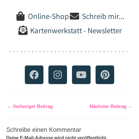
Online-Shop
Schreib mir...
Kartenwerkstatt - Newsletter
F
I
Y
P
a
n
o
i
c
s
u
n
e
t
t
t
b
a
u
e
←
Vorheriger Beitrag
Nächster Beitrag
→
o
g
b
r
o
r
e
e
Schreibe einen Kommentar
k
a
s
Deine E-Mail-Adresse wird nicht veröffentlicht.