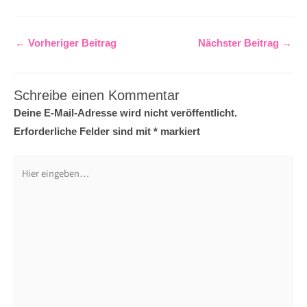
c
s
u
n
e
t
t
t
b
a
u
e
←
Vorheriger Beitrag
Nächster Beitrag
→
o
g
b
r
o
r
e
e
Schreibe einen Kommentar
k
a
s
Deine E-Mail-Adresse wird nicht veröffentlicht.
m
t
Erforderliche Felder sind mit
*
markiert
Hier
eingeben…