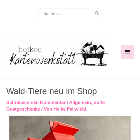
Zum
Search
Inhalt
for:
springen
Haup
Wald-Tiere neu im Shop
Schreibe einen Kommentar
/
Allgemein
,
Süße
Gastgeschenke
/ Von
Heike Fallwickl