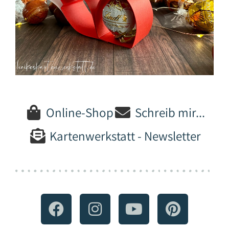
Online-Shop
Schreib mir...
Kartenwerkstatt - Newsletter
F
I
Y
P
a
n
o
i