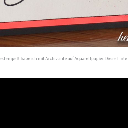
estempelt habe ich mit Archivtinte auf Aquarellpapier. Diese Tinte