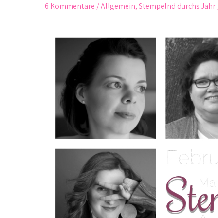
6 Kommentare
/
Allgemein
,
Stempelnd durchs Jahr