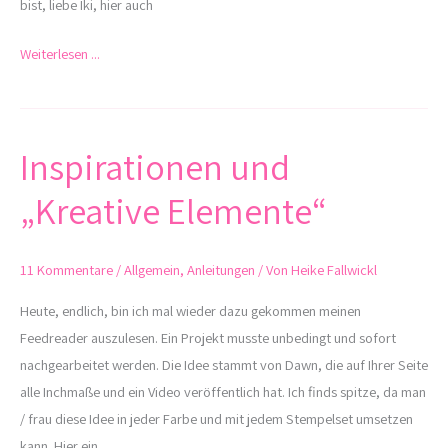
bist, liebe Iki, hier auch
Weiterlesen ...
Inspirationen und
Inspirationen
und
„Kreative Elemente“
„Kreative
Elemente“
11 Kommentare
/
Allgemein
,
Anleitungen
/ Von
Heike Fallwickl
Heute, endlich, bin ich mal wieder dazu gekommen meinen
Feedreader auszulesen. Ein Projekt musste unbedingt und sofort
nachgearbeitet werden. Die Idee stammt von Dawn, die auf Ihrer Seite
alle Inchmaße und ein Video veröffentlich hat. Ich finds spitze, da man
/ frau diese Idee in jeder Farbe und mit jedem Stempelset umsetzen
kann. Hier ein