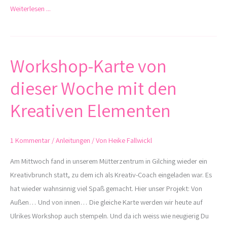
Weiterlesen ...
Workshop-Karte von
Workshop-
Karte
dieser Woche mit den
von
dieser
Kreativen Elementen
Woche
mit
1 Kommentar
/
Anleitungen
/ Von
Heike Fallwickl
den
Kreativen
Am Mittwoch fand in unserem Mütterzentrum in Gilching wieder ein
Elementen
Kreativbrunch statt, zu dem ich als Kreativ-Coach eingeladen war. Es
hat wieder wahnsinnig viel Spaß gemacht. Hier unser Projekt: Von
Außen… Und von innen… Die gleiche Karte werden wir heute auf
Ulrikes Workshop auch stempeln. Und da ich weiss wie neugierig Du