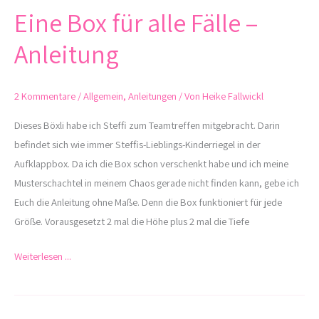
Eine Box für alle Fälle –
Eine
Box
Anleitung
für
alle
Fälle
2 Kommentare
/
Allgemein
,
Anleitungen
/ Von
Heike Fallwickl
–
Dieses Böxli habe ich Steffi zum Teamtreffen mitgebracht. Darin
Anleitung
befindet sich wie immer Steffis-Lieblings-Kinderriegel in der
Aufklappbox. Da ich die Box schon verschenkt habe und ich meine
Musterschachtel in meinem Chaos gerade nicht finden kann, gebe ich
Euch die Anleitung ohne Maße. Denn die Box funktioniert für jede
Größe. Vorausgesetzt 2 mal die Höhe plus 2 mal die Tiefe
Weiterlesen ...