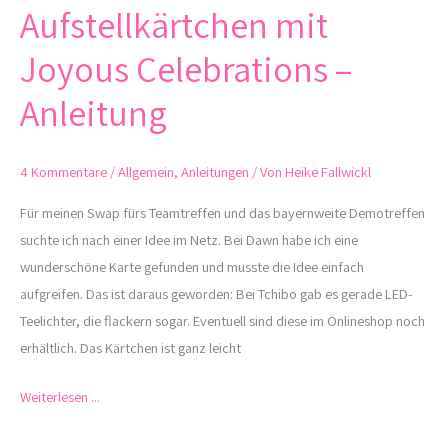
Aufstellkärtchen mit
Aufstellkärtchen
mit
Joyous Celebrations –
Joyous
Celebrations
Anleitung
–
Anleitung
4 Kommentare
/
Allgemein
,
Anleitungen
/ Von
Heike Fallwickl
Für meinen Swap fürs Teamtreffen und das bayernweite Demotreffen
suchte ich nach einer Idee im Netz. Bei Dawn habe ich eine
wunderschöne Karte gefunden und musste die Idee einfach
aufgreifen. Das ist daraus geworden: Bei Tchibo gab es gerade LED-
Teelichter, die flackern sogar. Eventuell sind diese im Onlineshop noch
erhältlich. Das Kärtchen ist ganz leicht
Weiterlesen ...