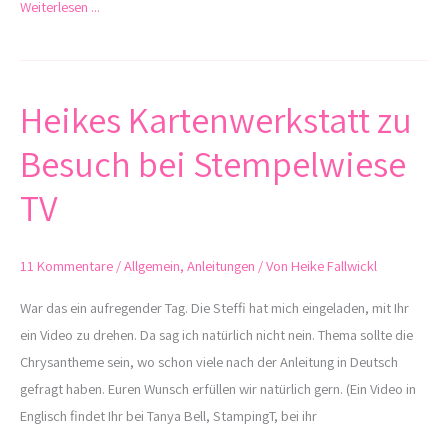
Weiterlesen ...
Heikes Kartenwerkstatt zu
Heikes
Kartenwerkstatt
Besuch bei Stempelwiese
zu
Besuch
TV
bei
Stempelwiese
11 Kommentare
/
Allgemein
,
Anleitungen
/ Von
Heike Fallwickl
TV
War das ein aufregender Tag. Die Steffi hat mich eingeladen, mit Ihr
ein Video zu drehen. Da sag ich natürlich nicht nein. Thema sollte die
Chrysantheme sein, wo schon viele nach der Anleitung in Deutsch
gefragt haben. Euren Wunsch erfüllen wir natürlich gern. (Ein Video in
Englisch findet Ihr bei Tanya Bell, StampingT, bei ihr