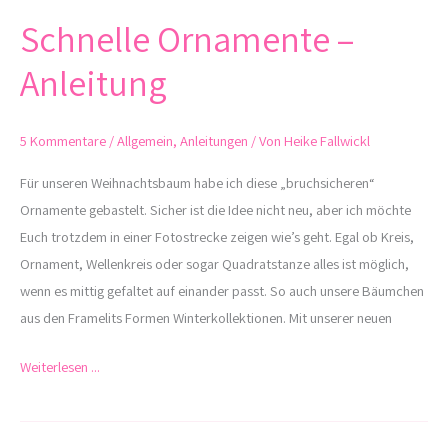
Schnelle Ornamente –
Schnelle
Ornamente
Anleitung
–
Anleitung
5 Kommentare
/
Allgemein
,
Anleitungen
/ Von
Heike Fallwickl
Für unseren Weihnachtsbaum habe ich diese „bruchsicheren“
Ornamente gebastelt. Sicher ist die Idee nicht neu, aber ich möchte
Euch trotzdem in einer Fotostrecke zeigen wie’s geht. Egal ob Kreis,
Ornament, Wellenkreis oder sogar Quadratstanze alles ist möglich,
wenn es mittig gefaltet auf einander passt. So auch unsere Bäumchen
aus den Framelits Formen Winterkollektionen. Mit unserer neuen
Weiterlesen ...