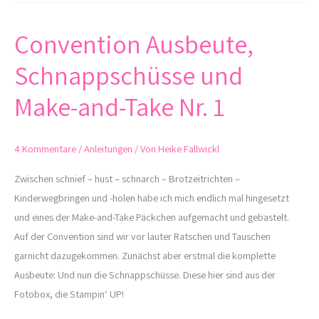
Convention Ausbeute,
Convention
Ausbeute,
Schnappschüsse und
Schnappschüsse
und
Make-and-Take Nr. 1
Make-
and-
4 Kommentare
/
Anleitungen
/ Von
Heike Fallwickl
Take
Nr.
Zwischen schnief – hust – schnarch – Brotzeitrichten –
1
Kinderwegbringen und -holen habe ich mich endlich mal hingesetzt
und eines der Make-and-Take Päckchen aufgemacht und gebastelt.
Auf der Convention sind wir vor lauter Ratschen und Tauschen
garnicht dazugekommen. Zunächst aber erstmal die komplette
Ausbeute: Und nun die Schnappschüsse. Diese hier sind aus der
Fotobox, die Stampin‘ UP!