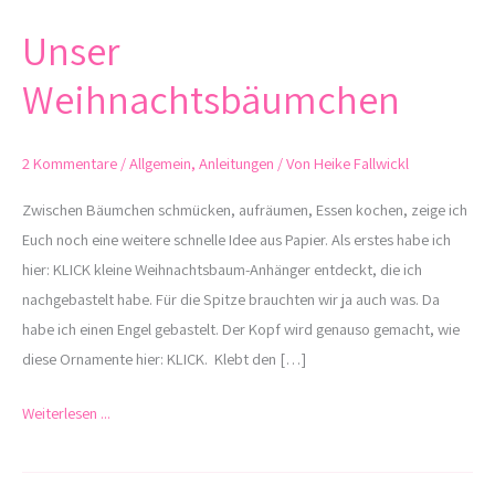
Unser
Unser
Weihnachtsbäumchen
Weihnachtsbäumchen
2 Kommentare
/
Allgemein
,
Anleitungen
/ Von
Heike Fallwickl
Zwischen Bäumchen schmücken, aufräumen, Essen kochen, zeige ich
Euch noch eine weitere schnelle Idee aus Papier. Als erstes habe ich
hier: KLICK kleine Weihnachtsbaum-Anhänger entdeckt, die ich
nachgebastelt habe. Für die Spitze brauchten wir ja auch was. Da
habe ich einen Engel gebastelt. Der Kopf wird genauso gemacht, wie
diese Ornamente hier: KLICK. Klebt den […]
Weiterlesen ...