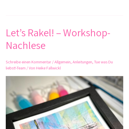
Let’s Rakel! – Workshop-
Let’s
Rakel!
Nachlese
–
Workshop-
Nachlese
Schreibe einen Kommentar
/
Allgemein
,
Anleitungen
,
Tue was Du
liebst!-Team
/ Von
Heike Fallwickl