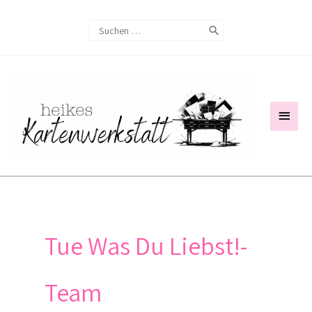
Zum
Search
Inhalt
for:
springen
Haup
Tue Was Du Liebst!-
Team