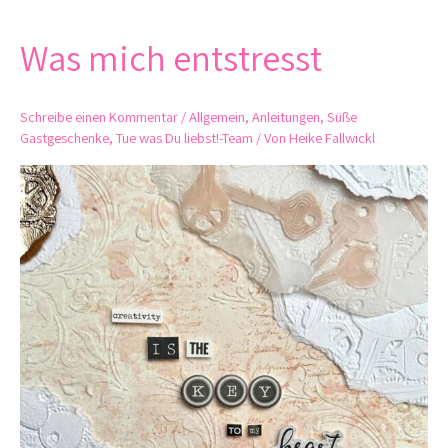
Was mich entstresst
Was
mich
entstresst
Schreibe einen Kommentar
/
Allgemein
,
Anleitungen
,
Süße
Gastgeschenke
,
Tue was Du liebst!-Team
/ Von
Heike Fallwickl