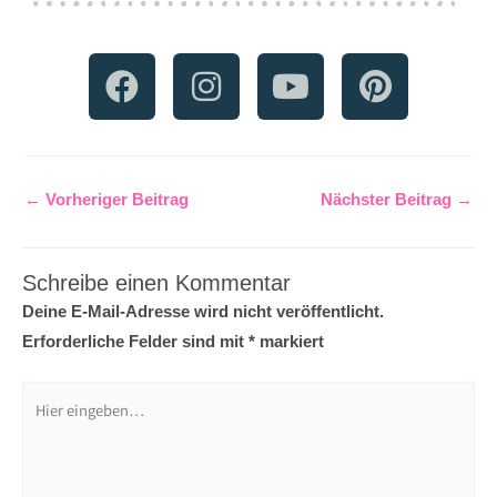
F
I
Y
P
a
n
o
i
c
s
u
n
e
t
t
t
b
a
u
e
←
Vorheriger Beitrag
Nächster Beitrag
→
o
g
b
r
o
r
e
e
Schreibe einen Kommentar
k
a
s
Deine E-Mail-Adresse wird nicht veröffentlicht.
m
t
Erforderliche Felder sind mit
*
markiert
Hier
eingeben…