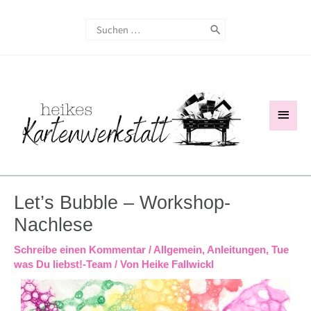
Zum
Search
Inhalt
for:
springen
Haup
Let’s Bubble – Workshop-
Nachlese
Schreibe einen Kommentar
/
Allgemein
,
Anleitungen
,
Tue
was Du liebst!-Team
/ Von
Heike Fallwickl